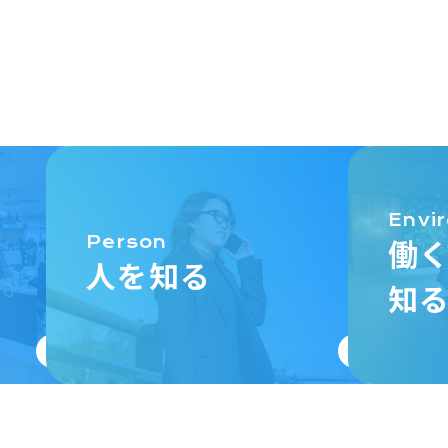
Envi
働
Person
人を知る
知