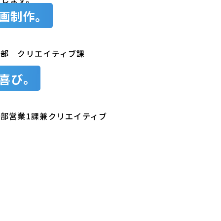
画制作。
本部 クリエイティブ課
喜び。
部営業1課兼クリエイティブ