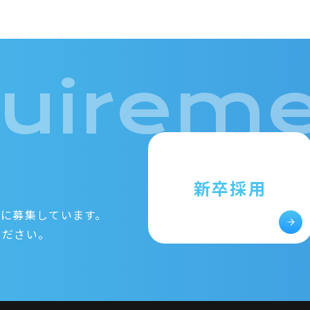
uireme
新卒採用
共に
募集しています。
ください。