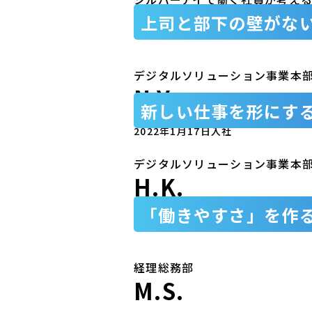
上司と部下の壁がな
デジタルソリューション事業本
N.Y.
新しい仕事を形にす
2022年1月17日入社
デジタルソリューション事業本
H.K.
「働きやすさ」を作
2009年8月入社
経理総務部
M.S.