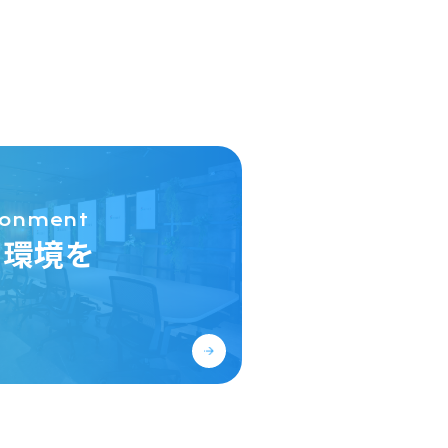
ronment
く環境を
る