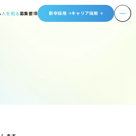
新卒採用
キャリア採用
る
人を知る
募集要項
たします。