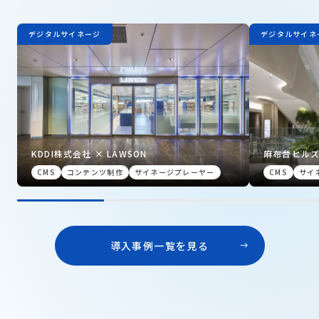
デジタルサイネージ
デジタルサイネ
KDDI株式会社 × LAWSON
麻布台ヒルズ
イネージ】
CMS
コンテンツ制作
サイネージプレーヤー
CMS
サイ
導入事例一覧を見る