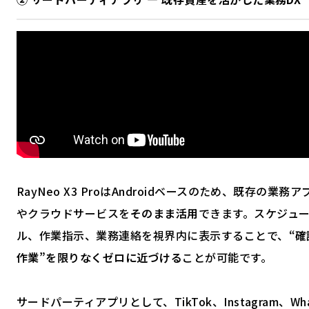
RayNeo X3 ProはAndroidベースのため、既存の業務ア
やクラウドサービスを
そのまま活用
できます。スケジュ
ル、作業指示、業務連絡を視界内に表示することで、
“確
作業”を限りなくゼロに近づける
ことが可能です。
サードパーティアプリとして、TikTok、Instagram、Wha